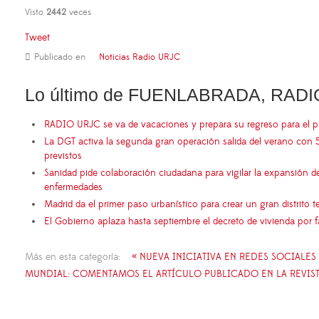
Visto
2442
veces
Tweet
Publicado en
Noticias Radio URJC
Lo último de FUENLABRADA, RADI
RADIO URJC se va de vacaciones y prepara su regreso para el 
La DGT activa la segunda gran operación salida del verano con 
previstos
Sanidad pide colaboración ciudadana para vigilar la expansión d
enfermedades
Madrid da el primer paso urbanístico para crear un gran distrito
El Gobierno aplaza hasta septiembre el decreto de vivienda por 
Más en esta categoría:
« NUEVA INICIATIVA EN REDES SOCIALES
MUNDIAL: COMENTAMOS EL ARTÍCULO PUBLICADO EN LA REVISTA