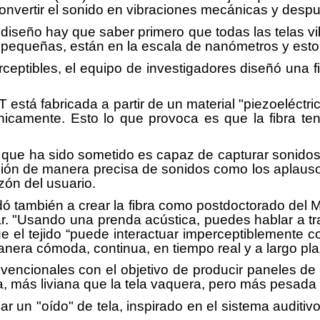
vertir el sonido en vibraciones mecánicas y despué
seño hay que saber primero que todas las telas vi
equeñas, están en la escala de nanómetros y esto h
erceptibles, el equipo de investigadores diseñó una f
IT está fabricada a partir de un material "piezoeléct
camente. Esto lo que provoca es que la fibra ten
al que ha sido sometido es capaz de capturar sonidos
cción de manera precisa de sonidos como los aplaus
zón del usuario.
udó también a crear la fibra como postdoctorado del M
r. "Usando una prenda acústica, puedes hablar a tr
 el tejido “puede interactuar imperceptiblemente co
anera cómoda, continua, en tiempo real y a largo pla
nvencionales con el objetivo de producir paneles de
na, más liviana que la tela vaquera, pero más pesada
ar un "oído" de tela, inspirado en el sistema audi