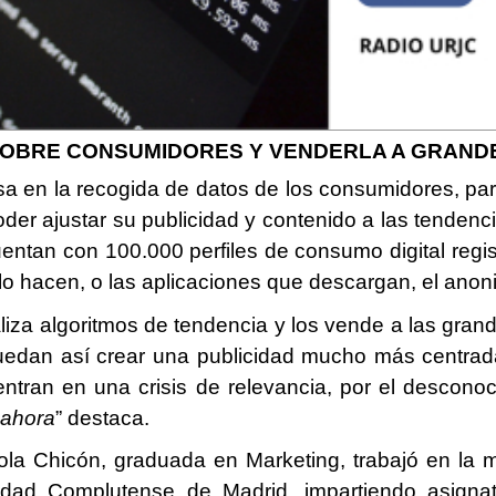
SOBRE CONSUMIDORES Y VENDERLA A GRAN
a en la recogida de datos de los consumidores, par
poder ajustar su publicidad y contenido a las tende
cuentan con 100.000 perfiles de consumo digital reg
e lo hacen, o las aplicaciones que descargan, el ano
aliza algoritmos de tendencia y los vende a las gr
 puedan así crear una publicidad mucho más centr
ran en una crisis de relevancia, por el desconocim
 ahora
” destaca.
a Chicón, graduada en Marketing, trabajó en la m
idad Complutense de Madrid, impartiendo asignat