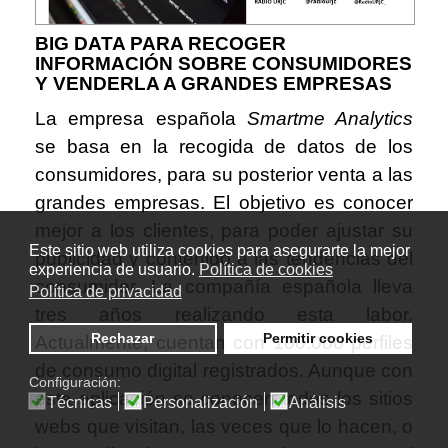
BIG DATA PARA RECOGER
INFORMACIÓN SOBRE CONSUMIDORES
Y VENDERLA A GRANDES EMPRESAS
La empresa española
Smartme Analytics
se basa en la recogida de datos de los
consumidores, para su posterior venta a las
grandes empresas. El objetivo es conocer
mejor a los clientes, para poder ajustar su
Este sitio web utiliza cookies para asegurarte la mejor
publicidad y contenido a las tendencias del
experiencia de usuario.
Política de cookies
consumidor. La compañía española lleva
Política de privacidad
tres años realizando esta labor.
Rechazar
Permitir cookies
Actualmente, cuentan con 100.000 perfiles
de consumo digital registrados. Aunque con
Configuración:
esta aplicación se conocen todos los sitios
Técnicas
Personalización
Análisis
webs que visitan, las veces que lo hacen, o