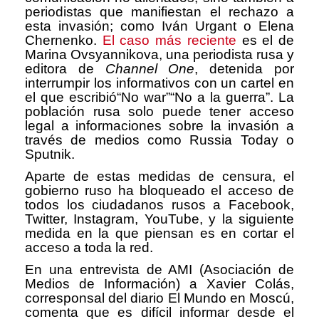
periodistas que manifiestan el rechazo a
esta invasi
ó
n; como Iv
á
n Urgant o Elena
Chernenko.
El caso m
á
s reciente
es el de
Marina Ovsyannikova, una periodista rusa y
editora de
Channel One
, detenida por
interrumpir los informativos con un cartel en
el que escribi
ó
“
No war
”
“
No a la guerra
”
.
La
poblaci
ó
n rusa solo puede tener acceso
legal a informaciones sobre la invasi
ó
n a
trav
é
s de medios como Russia Today o
Sputnik.
Aparte de estas medidas de censura, el
gobierno ruso ha bloqueado el acceso de
todos los ciudadanos rusos a Facebook,
Twitter, Instagram, YouTube, y la siguiente
medida en la que piensan es en cortar el
acceso a toda la red.
En una entrevista de AMI (Asociaci
ó
n de
Medios de Informaci
ó
n) a Xavier Col
á
s,
corresponsal del diario El Mundo en Mosc
ú
,
comenta que es dif
í
cil informar desde el