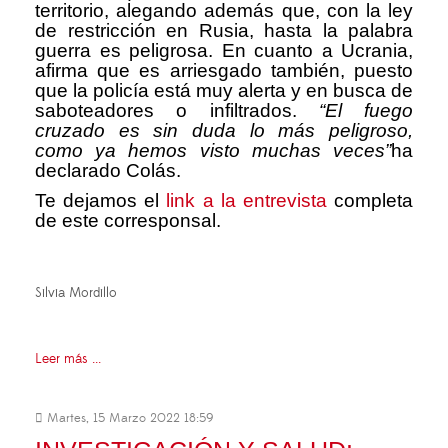
territorio, alegando adem
á
s que, con la ley
de restricci
ó
n en Rusia, hasta la palabra
guerra es peligrosa. En cuanto a Ucrania,
afirma que es arriesgado tambi
é
n, puesto
que la polic
í
a est
á
muy alerta y en busca de
saboteadores o infiltrados.
“
El fuego
cruzado es sin duda lo m
á
s peligroso,
como ya hemos visto muchas veces
”
ha
declarado Col
á
s.
Te dejamos el
link a la entrevista
completa
de este corresponsal.
Silvia Mordillo
Leer más ...
Martes, 15 Marzo 2022 18:59