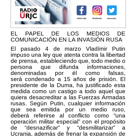
EL PAPEL DE LOS MEDIOS DE
COMUNICACIÓN EN LA INVASIÓN RUSA
El pasado 4 de marzo Vlad
í
mir Putin
impuso una ley que atenta contra la libertad
de prensa, estableciendo que, todo medio o
persona que difunda informaciones,
denominadas por él como falsas,
ser
á
condenado a 15 a
ñ
os de prisi
ó
n. El
presidente de la Duma, ha justificado esta
medida como un castigo a todo aquel que
quiera desacreditar a las Fuerzas Armadas
rusas. Seg
ú
n Putin, cualquier informaci
ó
n
que sea emitida por un medio ruso,
deber
á
referirse al conflicto como
“
una
operaci
ó
n militar especial
”
con el prop
ó
sito
de
“
desnazificar
”
y
“
desmilitarizar
”
a
Ucrania, adem
á
s de frenar la expansi
ó
n de