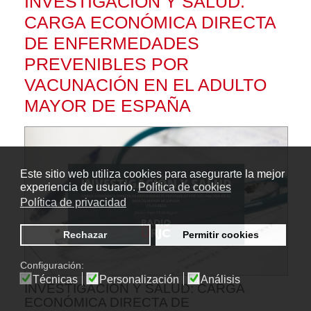
INVESTIGACIÓN Y SALUD:
CARGA ECONÓMICA DIRECTA
DE ENFERMEDADES
PREVENIBLES POR
VACUNACIÓN EN EL ADULTO
MAYOR DE ESPAÑA
Este sitio web utiliza cookies para asegurarte la mejor
experiencia de usuario.
Política de cookies
Política de privacidad
Rechazar
Permitir cookies
Configuración:
Técnicas
Personalización
Análisis
INVESTIGACIÓN Y SALUD: CARGA
ECONÓMICA DIRECTA DE