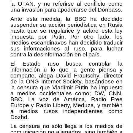
la OTAN, y no referirse al conflicto como
una invasi
ó
n para apoderarse del Donbass.
Ante esta medida, la BBC ha decidido
suspender su acci
ó
n period
í
stica en Rusia
hasta que se regularice y aclare esta ley
impuesta por Putin. Por otro lado, los
medios escandinavos han decidido traducir
sus informaciones al ruso, para luchar
contra la desinformaci
ó
n en el pa
í
s.
El Estado ruso busca controlar la
informaci
ó
n u lo que la gente piensa y
comparte, alega David Frautschy, director
de la ONG Internet Society, bas
á
ndose en
la censura que Vlad
í
mir Putin ha impuesto
a medios occidentales como; DW, CNN,
BBC, La voz de Am
é
rica, Radio Free
Europe y Radio Liberty, Meduza, y tambi
é
n
a medios rusos independientes como
Dozhd.
La censura no sólo llega a los medios de
comunicaci
ó
n no alienados, sino tambi
é
n a