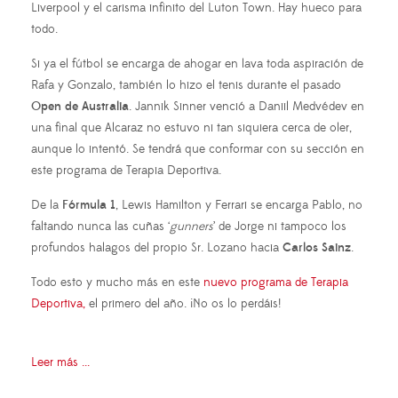
Liverpool y el carisma infinito del Luton Town. Hay hueco para
todo.
Si ya el fútbol se encarga de ahogar en lava toda aspiración de
Rafa y Gonzalo, también lo hizo el tenis durante el pasado
Open de Australia
. Jannik Sinner venció a Daniil Medvédev en
una final que Alcaraz no estuvo ni tan siquiera cerca de oler,
aunque lo intentó. Se tendrá que conformar con su sección en
este programa de Terapia Deportiva.
De la
Fórmula 1
, Lewis Hamilton y Ferrari se encarga Pablo, no
faltando nunca las cuñas ‘
gunners
’ de Jorge ni tampoco los
profundos halagos del propio Sr. Lozano hacia
Carlos Sainz
.
Todo esto y mucho más en este
nuevo programa de Terapia
Deportiva,
el primero del año. ¡No os lo perdáis!
Leer más ...