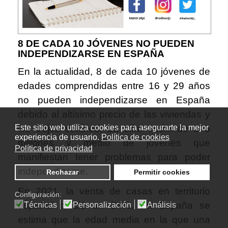
8 DE CADA 10 JÓVENES NO PUEDEN
INDEPENDIZARSE EN ESPAÑA
En la actualidad, 8 de cada 10 jóvenes de
edades comprendidas entre 16 y 29 años
no pueden independizarse en España
debido al altísimo precio de las viviendas y
Este sitio web utiliza cookies para asegurarte la mejor
los bajos salarios. La cifra asciende a 5
experiencia de usuario.
Política de cookies
millones y medio de jóvenes que
Política de privacidad
manifiestan tener problemas para poder
independizarse.
Rechazar
Permitir cookies
En 2021, la venta de casas en territorio
Configuración:
español creció un 34%. En España se
Técnicas
Personalización
Análisis
estima que la edad media en la que una