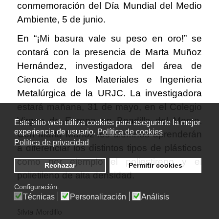
conmemoración del Día Mundial del Medio
Ambiente, 5 de junio.
En “¡Mi basura vale su peso en oro!” se
contará con la presencia de Marta Muñoz
Hernández, investigadora del área de
Ciencia de los Materiales e Ingeniería
Metalúrgica de la URJC. La investigadora
estará mañana, 31 de mayo, en el Colegio
Virgen de Europa en Boadilla del Monte.
Este sitio web utiliza cookies para asegurarte la mejor
experiencia de usuario.
Política de cookies
Con Marta Muñoz los alumnos aprenderán
Política de privacidad
a diferenciar los distintos tipos de plásticos
como por ejemplo el poliestireno y el
Rechazar
Permitir cookies
polietileno de alta densidad.
Configuración:
Técnicas
Personalización
Análisis
Silvia Mordillo