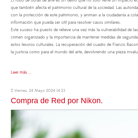
El robo de obras de arte es un delito que no solo tiene un impacto ec
que también afecta el patrimonio cultural de la sociedad. Las autori
con la protección de este patrimonio, y animan a la ciudadanía a col
información que pueda ser útil para resolver casos similares.
Este suceso ha puesto de relieve una vez más la vulnerabilidad de las
crimen organizado y la importancia de mantener medidas de segurid
estos tesoros culturales. La recuperación del cuadro de Francis Bacon
la justicia como para el mundo del arte, devolviendo una pieza invalu
Leer más ...
Viernes, 24 Mayo 2024 14:23
Compra de Red por Nikon.