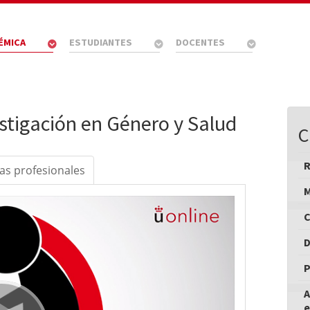
ÉMICA
ESTUDIANTES
DOCENTES
estigación en Género y Salud
C
das profesionales
M
C
D
P
A
e