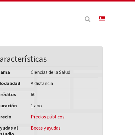
aracterísticas
Rama
Ciencias de la Salud
odalidad
A distancia
réditos
60
uración
1 año
recio
Precios públicos
yudas al
Becas y ayudas
studio