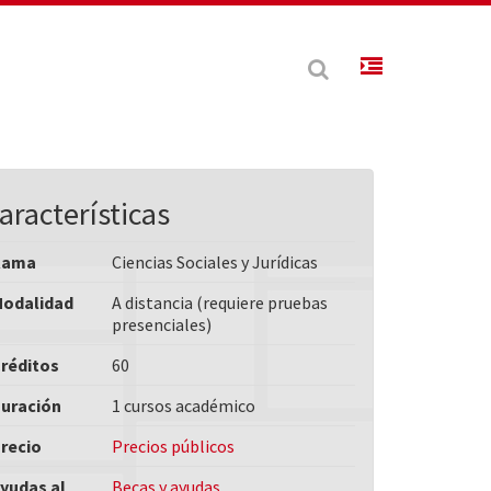
aracterísticas
Rama
Ciencias Sociales y Jurídicas
odalidad
A distancia (requiere pruebas
presenciales)
réditos
60
uración
1 cursos académico
recio
Precios públicos
yudas al
Becas y ayudas