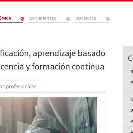
ÉMICA
ESTUDIANTES
DOCENTES
ificación, aprendizaje basado
C
docencia y formación continua
M
das profesionales
C
D
P
A