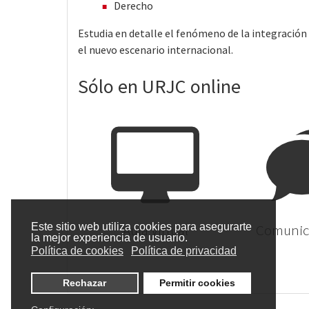
Derecho
Estudia en detalle el fenómeno de la integración 
el nuevo escenario internacional.
Sólo en URJC online
Este sitio web utiliza cookies para asegurarte
Aula Virtual
Comunica
la mejor experiencia de usuario.
Política de cookies
Política de privacidad
Rechazar
Permitir cookies