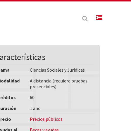
aracterísticas
Rama
Ciencias Sociales y Jurídicas
odalidad
A distancia (requiere pruebas
presenciales)
réditos
60
uración
1 año
recio
Precios públicos
yudas al
Becas y ayudas