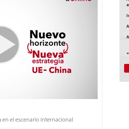
e
I
A
A
+
 en el escenario internacional