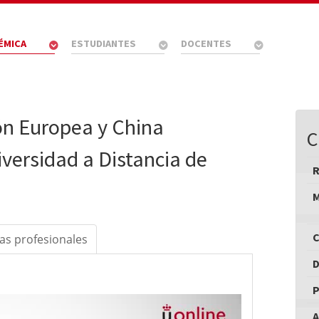
ÉMICA
ESTUDIANTES
DOCENTES
ón Europea y China
C
niversidad a Distancia de
M
C
das profesionales
D
P
A