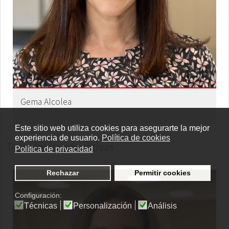
Gema Alcolea
Este sitio web utiliza cookies para asegurarte la mejor
experiencia de usuario.
Política de cookies
Tecnologías educativas
Política de privacidad
Rechazar
Permitir cookies
Configuración:
Técnicas
Personalización
Análisis