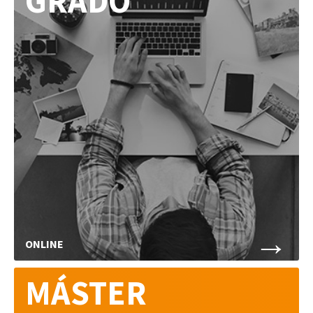
GRADO
Rey
Juan
Carlos
→
ONLINE
MÁSTER