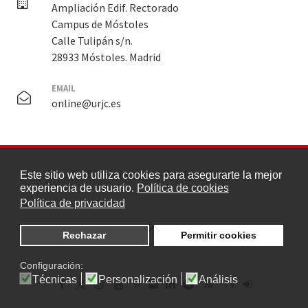
Ampliación Edif. Rectorado
Campus de Móstoles
Calle Tulipán s/n.
28933 Móstoles. Madrid
EMAIL
online@urjc.es
© 2026 Universidad Rey Juan Carlos
Este sitio web utiliza cookies para asegurarte la mejor
experiencia de usuario.
Política de cookies
Política de privacidad
Rechazar
Permitir cookies
Configuración:
Técnicas
Personalización
Análisis
TV